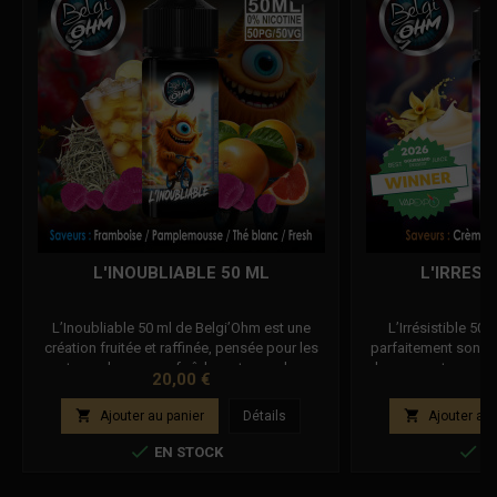
L'INOUBLIABLE 50 ML
L'IRRESI
L’Inoubliable 50 ml de Belgi’Ohm est une
L’Irrésistible 50
création fruitée et raffinée, pensée pour les
parfaitement son nom
amateurs de saveurs fraîches et complexes.
douce, onctueuse et
Prix
Pr
20,00 €
20
Ce mélange unique associe la framboise
Ce mélange harmon
juteuse, le pamplemousse acidulé et la
vanillée veloutée à l


Ajouter au panier
Détails
Ajouter au 
délicatesse du thé blanc, relevés d’une touche
coque, pour une vape
de fraîcheur légère. Le résultat est une vape
caractère. L’équilibr


EN STOCK
EN
élégante, désaltérante et parfaitement
et les notes grillé
équilibrée...