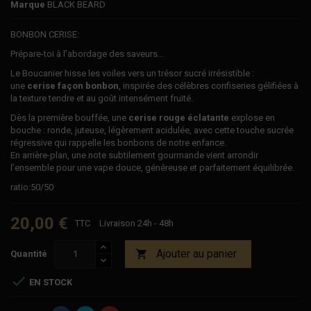
Marque
BLACK BEARD
BONBON CERISE:
Prépare-toi à l’abordage des saveurs…
Le Boucanier hisse les voiles vers un trésor sucré irrésistible :
une
cerise façon bonbon
, inspirée des célèbres confiseries gélifiées à
la texture tendre et au goût intensément fruité.
Dès la première bouffée, une
cerise rouge éclatante
explose en
bouche : ronde, juteuse, légèrement acidulée, avec cette touche sucrée
régressive qui rappelle les bonbons de notre enfance.
En arrière-plan, une note subtilement gourmande vient arrondir
l’ensemble pour une vape douce, généreuse et parfaitement équilibrée.
ratio:50/50
20,00 €
TTC
Livraison 24h - 48h
Ajouter au panier

Quantité

EN STOCK