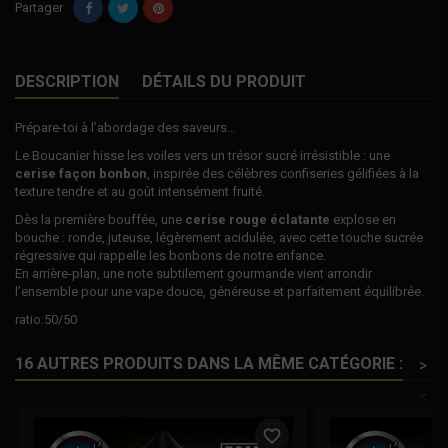
Partager
DESCRIPTION
DÉTAILS DU PRODUIT
Prépare-toi à l’abordage des saveurs…
Le Boucanier hisse les voiles vers un trésor sucré irrésistible : une
cerise façon bonbon
, inspirée des célèbres confiseries gélifiées à la
texture tendre et au goût intensément fruité.
Dès la première bouffée, une
cerise rouge éclatante
explose en
bouche : ronde, juteuse, légèrement acidulée, avec cette touche sucrée
régressive qui rappelle les bonbons de notre enfance.
En arrière-plan, une note subtilement gourmande vient arrondir
l’ensemble pour une vape douce, généreuse et parfaitement équilibrée.
ratio:50/50
16 AUTRES PRODUITS DANS LA MÊME CATÉGORIE :
>
<
favorite_border